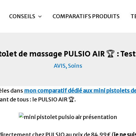
CONSEILS
COMPARATIFS PRODUITS
T
tolet de massage PULSIO AIR 🏆 : Tes
AVIS
,
Soins
èles dans
mon comparatif dédié aux mini pistolets 
ant de tous : le PULSIO AIR 🏆.
 directement chez PULSIO au prix de 84.99€ (
je ne sui