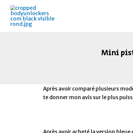
Aller
Navigation
au
des
contenu
articles
Mini pis
Après avoir comparé plusieurs mod
te donner mon avis sur le plus puiss
Après avoir acheté la version bleue