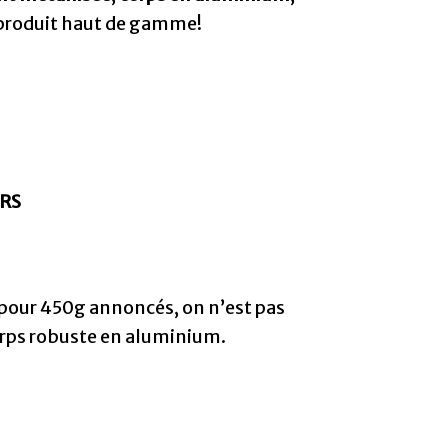
n produit haut de gamme!
ERS
7g pour 450g annoncés, on n’est pas
corps robuste en aluminium.