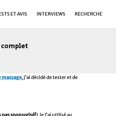
ESTS ET AVIS
INTERVIEWS
RECHERCHE
t complet
de massage
, j’ai décidé de tester et de
s pas sponsorisé!
), je l’ai utilisé au